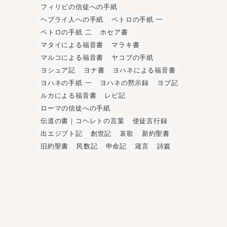
フィリピの信徒への手紙
ヘブライ人への手紙
ペトロの手紙 一
ペトロの手紙 二
ホセア書
マタイによる福音書
マラキ書
マルコによる福音書
ヤコブの手紙
ヨシュア記
ヨナ書
ヨハネによる福音書
ヨハネの手紙 一
ヨハネの黙示録
ヨブ記
ルカによる福音書
レビ記
ローマの信徒への手紙
伝道の書｜コヘレトの言葉
使徒言行録
出エジプト記
創世記
哀歌
新約聖書
旧約聖書
民数記
申命記
箴言
詩篇