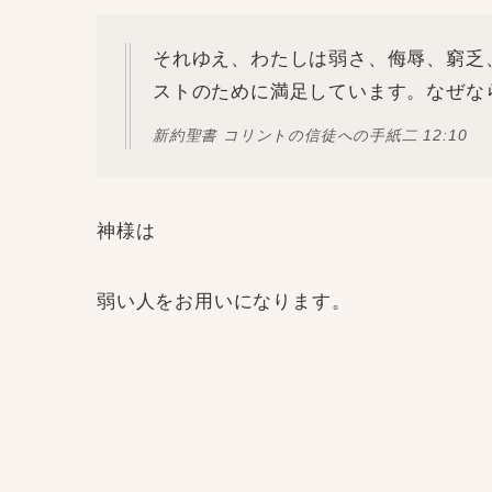
それゆえ、わたしは弱さ、侮辱、窮乏
ストのために満足しています。なぜな
新約聖書 コリントの信徒への手紙二‬ ‭12‬:‭10
神様は
弱い人をお用いになります。