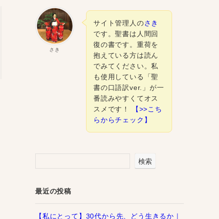
サイト管理人の
さき
です。聖書は人間回
復の書です。重荷を
さき
抱えている方は読ん
でみてください。私
も使用している「聖
書の口語訳ver.」が一
番読みやすくてオス
スメです！
【>>こち
らからチェック】
検索
最近の投稿
【私にとって】30代から先、どう生きるか｜