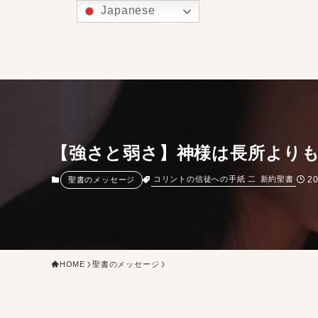
Japanese
【強さと弱さ】神様は長所より
2
コリントの信徒への手紙 二
新約聖書
聖書のメッセージ
HOME
聖書のメッセージ