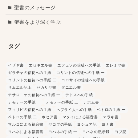
聖書のメッセージ
聖書をより深く学ぶ
タグ
イザヤ書
エゼキエル書
エフェソの信徒への手紙
エレミヤ書
ガラテヤの信徒への手紙
コリントの信徒への手紙 一
コリントの信徒への手紙 二
コロサイの信徒への手紙
サムエル記上
ゼカリヤ書
ダニエル書
テサロニケの信徒への手紙 一
テトスへの手紙
テモテへの手紙 一
テモテへの手紙 二
ナホム書
フィリピの信徒への手紙
ヘブライ人への手紙
ペトロの手紙 一
ペトロの手紙 二
ホセア書
マタイによる福音書
マラキ書
マルコによる福音書
ヤコブの手紙
ヨシュア記
ヨナ書
ヨハネによる福音書
ヨハネの手紙 一
ヨハネの黙示録
ヨブ記