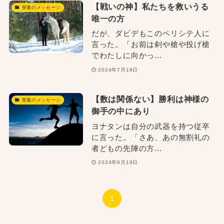
【戦いの神】私たちを救いうる
聖書のメッセージ
唯一の方
だが、ダビデもこのペリシテ人に
言った。「お前は剣や槍や投げ槍
でわたしに向かっ...
2024年7月19日
【数は関係ない】勝利は神様の
聖書のメッセージ
御手の中にあり
ヨナタンは自分の武器を持つ従卒
に言った。「さあ、あの無割礼の
者どもの先陣の方...
2024年6月19日
1