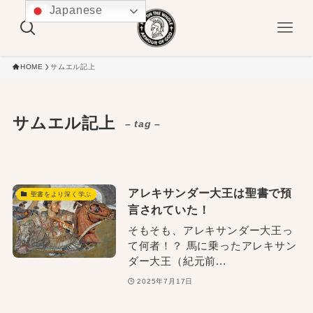
Japanese
HOME
サムエル記上
サムエル記上
– tag –
アレキサンダー大王は聖書で預
聖書をより深く学ぶ
言されていた！
そもそも、アレキサンダー大王っ
て何者！？ 馬に乗ったアレキサン
ダー大王（紀元前...
2025年7月17日