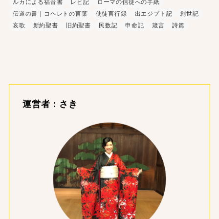
ルカによる福音書
レビ記
ローマの信徒への手紙
伝道の書｜コヘレトの言葉
使徒言行録
出エジプト記
創世記
哀歌
新約聖書
旧約聖書
民数記
申命記
箴言
詩篇
運営者：さき