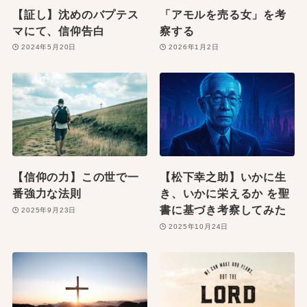
【証し】沈めのバプテス
「アモルを売る女」を考
マにて、信仰告白
察する
2024年5月20日
2026年1月2日
【信仰の力】この世で一
【松下幸之助】いかに生
番強力な法則
き、いかに栄えるか を聖
書に基づき考察してみた
2025年9月23日
2025年10月24日