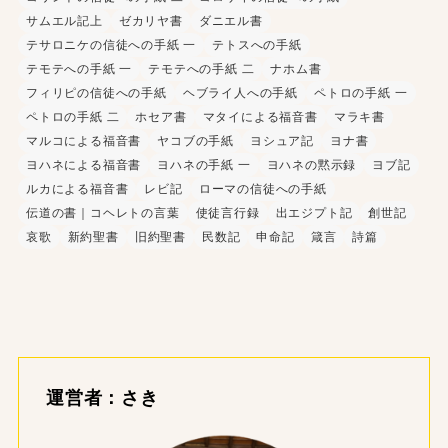
サムエル記上
ゼカリヤ書
ダニエル書
テサロニケの信徒への手紙 一
テトスへの手紙
テモテへの手紙 一
テモテへの手紙 二
ナホム書
フィリピの信徒への手紙
ヘブライ人への手紙
ペトロの手紙 一
ペトロの手紙 二
ホセア書
マタイによる福音書
マラキ書
マルコによる福音書
ヤコブの手紙
ヨシュア記
ヨナ書
ヨハネによる福音書
ヨハネの手紙 一
ヨハネの黙示録
ヨブ記
ルカによる福音書
レビ記
ローマの信徒への手紙
伝道の書｜コヘレトの言葉
使徒言行録
出エジプト記
創世記
哀歌
新約聖書
旧約聖書
民数記
申命記
箴言
詩篇
運営者：さき