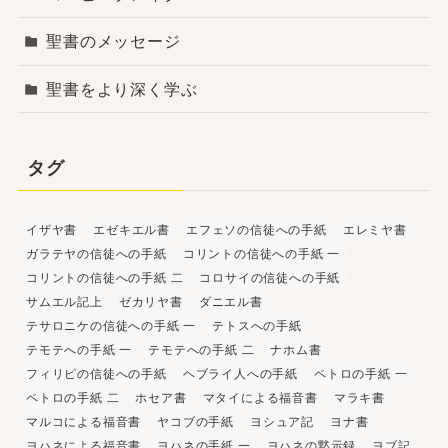
聖書のメッセージ
聖書をより深く学ぶ
タグ
イザヤ書
エゼキエル書
エフェソの信徒への手紙
エレミヤ書
ガラテヤの信徒への手紙
コリントの信徒への手紙 一
コリントの信徒への手紙 二
コロサイの信徒への手紙
サムエル記上
ゼカリヤ書
ダニエル書
テサロニケの信徒への手紙 一
テトスへの手紙
テモテへの手紙 一
テモテへの手紙 二
ナホム書
フィリピの信徒への手紙
ヘブライ人への手紙
ペトロの手紙 一
ペトロの手紙 二
ホセア書
マタイによる福音書
マラキ書
マルコによる福音書
ヤコブの手紙
ヨシュア記
ヨナ書
ヨハネによる福音書
ヨハネの手紙 一
ヨハネの黙示録
ヨブ記