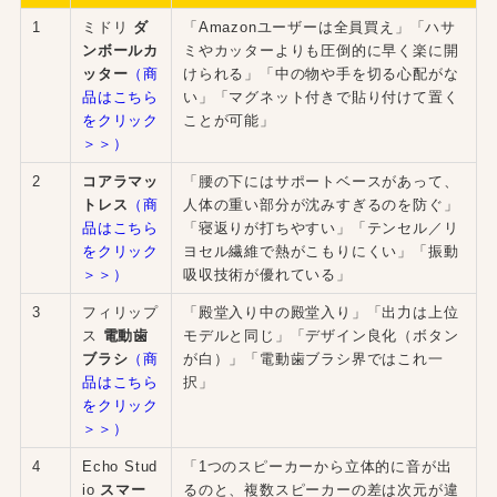
1
ミドリ
ダ
「Amazonユーザーは全員買え」「ハサ
ンボールカ
ミやカッターよりも圧倒的に早く楽に開
ッター
（商
けられる」「中の物や手を切る心配がな
品はこちら
い」「マグネット付きで貼り付けて置く
をクリック
ことが可能」
＞＞）
2
コアラマッ
「腰の下にはサポートベースがあって、
トレス
（商
人体の重い部分が沈みすぎるのを防ぐ」
品はこちら
「寝返りが打ちやすい」「テンセル／リ
をクリック
ヨセル繊維で熱がこもりにくい」「振動
＞＞）
吸収技術が優れている」
3
フィリップ
「殿堂入り中の殿堂入り」「出力は上位
ス
電動歯
モデルと同じ」「デザイン良化（ボタン
ブラシ
（商
が白）」「電動歯ブラシ界ではこれ一
品はこちら
択」
をクリック
＞＞）
4
Echo Stud
「1つのスピーカーから立体的に音が出
io
スマー
るのと、複数スピーカーの差は次元が違