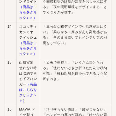
ンドライト
う間接照明の陰影が部屋をおしゃれにす
（商品はこ
る」「夜の照明環境をデザインすること
ちらをクリ
でくつろぎが増す」
ック＞＞）
14
スコッティ
「真っ白な箱デザインで生活感が出にく
カシミヤ
い」「柔らかさ・厚みがあり高級感があ
ティッシュ
る」「そのまま置いてもインテリアの邪
（商品はこ
魔をしづらい」
ちらをクリ
ック＞＞）
15
山崎実業
「丈夫で長持ち」「たくさん掛けられ
使わない時
る」「使わないときは折りたたんで収納
は収納でき
可能」「移動距離を最小化できるよう配
る
ドアハン
置すべき」
ガー
（商品
はこちらを
クリック＞
＞）
16
MAWA ド
「滑り落ちない設計」「跡がつかない」
イツ製
す
「ハンガーの厚みが薄め」「錆びない素