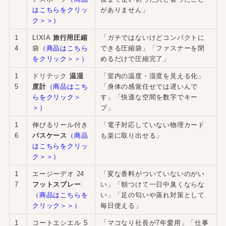
はこちらをクリッ
がありません」
ク＞＞）
1
LIXIA
旅行用圧縮
「ガチではないけどコンパクトに
4
袋
（商品はこちら
できる圧縮袋」「ファスナーを閉
をクリック＞＞）
めるだけで圧縮完了」
1
ドリテック
温湿
「室内の温度・湿度を見える化」
5
度計
（商品はこち
「身体の感覚任せでは遅いんで
らをクリック＞
す」「快適な空間を数字でキー
＞）
プ」
1
伸びるリール付き
「電子対応していない物理カード
6
パスケース
（商品
も楽に取り出せる」
はこちらをクリッ
ク＞＞）
1
エージーデオ 24
「変な香料がついていないのがい
7
フットスプレー
い」「朝つけて一日中臭くならな
（商品はこちらを
い」「足の匂いや蒸れ対策として
クリック＞＞）
毎日使える」
1
コートエシエル S
「マコなり社長が7年愛用」「仕事