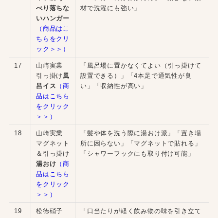
べり落ちな
材で洗濯にも強い」
いハンガー
（商品はこ
ちらをクリ
ック＞＞）
17
山崎実業
「風呂場に置かなくてよい（引っ掛けて
引っ掛け
風
設置できる）」「4本足で通気性が良
呂イス
（商
い」「収納性が高い」
品はこちら
をクリック
＞＞）
18
山崎実業
「髪や体を洗う際に湯おけ派」「置き場
マグネット
所に困らない」「マグネットで貼れる」
＆引っ掛け
「シャワーフックにも取り付け可能」
湯おけ
（商
品はこちら
をクリック
＞＞）
19
松徳硝子
「口当たりが軽く飲み物の味を引き立て