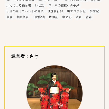
ルカによる福音書
レビ記
ローマの信徒への手紙
伝道の書｜コヘレトの言葉
使徒言行録
出エジプト記
創世記
哀歌
新約聖書
旧約聖書
民数記
申命記
箴言
詩篇
運営者：さき