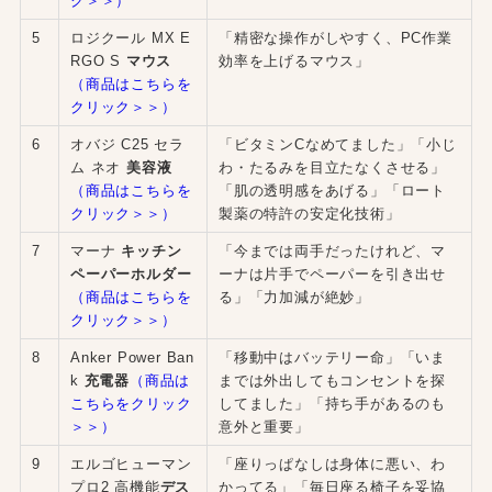
ク＞＞）
5
ロジクール MX E
「精密な操作がしやすく、PC作業
RGO S
マウス
効率を上げるマウス」
（商品はこちらを
クリック＞＞）
6
オバジ C25 セラ
「ビタミンCなめてました」「小じ
ム ネオ
美容液
わ・たるみを目立たなくさせる」
（商品はこちらを
「肌の透明感をあげる」「ロート
クリック＞＞）
製薬の特許の安定化技術」
7
マーナ
キッチン
「今までは両手だったけれど、マ
ペーパーホルダー
ーナは片手でペーパーを引き出せ
（商品はこちらを
る」「力加減が絶妙」
クリック＞＞）
8
Anker Power Ban
「移動中はバッテリー命」「いま
k
充電器
（商品は
までは外出してもコンセントを探
こちらをクリック
してました」「持ち手があるのも
＞＞）
意外と重要」
9
エルゴヒューマン
「座りっぱなしは身体に悪い、わ
プロ2 高機能
デス
かってる」「毎日座る椅子を妥協