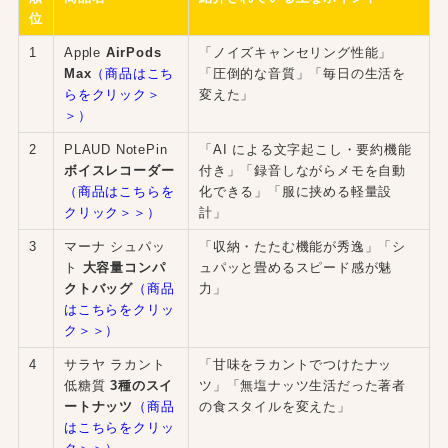
位
1
Apple
AirPods
「ノイズキャンセリング性能」
Max
（商品はこち
「圧倒的な音質」「毎日の生活を
らをクリック＞
変えた」
＞）
2
PLAUD NotePin
「AI による文字起こし・要約機能
ボイスレコーダー
付き」「録音しながらメモを自動
（商品はこちらを
化できる」「服に挟める軽量設
クリック＞＞）
計」
3
マーナ シュパッ
「収納・たたむ機能が秀逸」「シ
ト
大容量コンパ
ュパッと畳めるスピード感が魅
クトバッグ
（商品
力」
はこちらをクリッ
ク＞＞）
4
サラヤ ラカント
「甘味をラカントでつけたナッ
低糖質
3種のスイ
ツ」「無塩ナッツ生活だった著者
ートナッツ
（商品
の食スタイルを変えた」
はこちらをクリッ