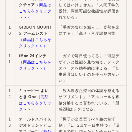
クチェア
（商品は
してはいけません」「人間工学的
こちらをクリック
設計、調整可能な機能性が評価さ
＞＞）
れている」
1
GIBBON MOUNT
「手首の負担を減らし、姿勢を楽
0
S
アームレスト
にする」「高さ・角度調整可能」
（商品はこちらを
クリック＞＞）
1
iMac 24インチ
「ガチで毎日使ってる」「薄型デ
1
（商品はこちらを
ザインと性能を兼ね備え、デスク
クリック＞＞）
スペースを効率的に使える」「仕
事道具はいいものを使った方がい
い」
1
キューピー
よい
「飲み過ぎた翌日の体調を整える
2
とき One
（商品
サプリメント」「アルコールを直
はこちらをクリッ
接分解すると言われている」「肌
ク＞＞）
感2割はラクになる」
1
オールドスパイス
「男子が全員買うべき脇の制汗
3
デオドラント
ピュ
剤」「1、2回で一日中持つ」「最
アスポーツ
（商品
後まで使い切った人と会ったこと