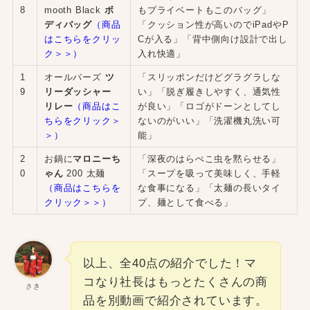
8
mooth Black
ボ
もプライベートもこのバッグ」
ディバッグ
（商品
「クッション性が高いのでiPadやP
はこちらをクリッ
Cが入る」「背中側向け設計で出し
ク＞＞）
入れ快適」
1
オールバーズ
ツ
「スリッポンだけどグラグラしな
9
リーダッシャー
い」「脱ぎ履きしやすく、通気性
リレー
（商品はこ
が良い」「ロゴがドーンとしてし
ちらをクリック＞
ないのがいい」「洗濯機丸洗い可
＞）
能」
2
お鍋に
マロニーち
「深夜のはらぺこ虫を黙らせる」
0
ゃん
200 太麺
「スープを吸って美味しく、手軽
（商品はこちらを
な食事になる」「太麺の長いタイ
クリック＞＞）
プ、麺として食べる」
以上、全40点の紹介でした！マ
コなり社長はもっとたくさんの商
さき
品を別動画で紹介されています。