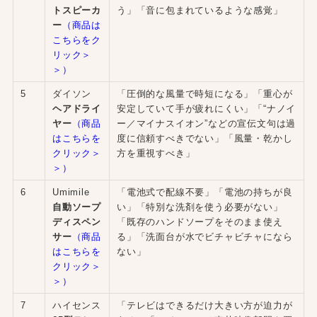
トスピーカ
う」「音に包まれているような感覚」
ー
（商品は
こちらをク
リック＞
＞）
5
ダイソン
「圧倒的な風量で時短になる」「重心が
ヘアドライ
安定していて手が疲れにくい」「“ナノイ
ヤー
（商品
ー／マイナスイオン”などの宣伝文句は過
はこちらを
度に信頼すべきでない」「風量・乾かし
クリック＞
方を重視すべき」
＞）
6
Umimile
「電池式で配線不要」「電池の持ちが良
自動ソープ
い」「特別な洗剤を使う必要がない」
ディスペン
「既存のハンドソープをそのまま使え
サー
（商品
る」「洗面台が水でビチャビチャになら
はこちらを
ない」
クリック＞
＞）
7
ハイセンス
「テレビはできるだけ大きい方が迫力が