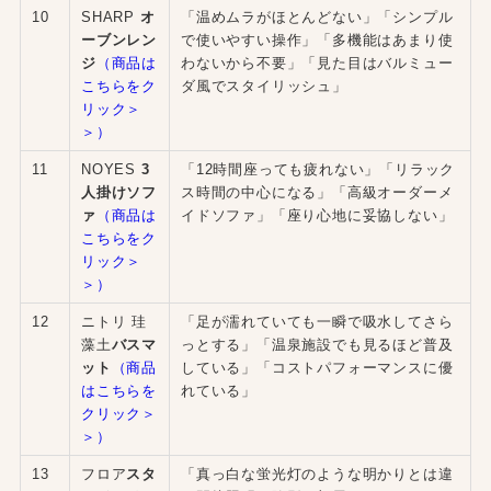
10
SHARP
オ
「温めムラがほとんどない」「シンプル
ーブンレン
で使いやすい操作」「多機能はあまり使
ジ
（商品は
わないから不要」「見た目はバルミュー
こちらをク
ダ風でスタイリッシュ」
リック＞
＞）
11
NOYES
3
「12時間座っても疲れない」「リラック
人掛けソフ
ス時間の中心になる」「高級オーダーメ
ァ
（商品は
イドソファ」「座り心地に妥協しない」
こちらをク
リック＞
＞）
12
ニトリ 珪
「足が濡れていても一瞬で吸水してさら
藻土
バスマ
っとする」「温泉施設でも見るほど普及
ット
（商品
している」「コストパフォーマンスに優
はこちらを
れている」
クリック＞
＞）
13
フロア
スタ
「真っ白な蛍光灯のような明かりとは違