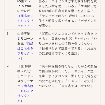
65型テレ
ある」「ハイセンスは東芝映像部門を買
ビ & WAL
収した技術を使っている」「大画面でも
L テレビ
視聴距離の許容範囲が思ったより広い」
（商品はこ
「テレビ台ではなく WALL スタンドを
ちらをクリ
使うと部屋を広く使える」「デザイン性
ック＞＞）
が高い」
8
山崎実業
「背面に小さなスタンドがあって自立で
シリコーン
きる」「四角い先端で注ぎやすい」「シ
お玉
（商品
リコーン素材なので鍋を傷つけない」
はこちらを
「目盛り付きで計量もできる」「お玉な
クリック＞
のに最後まですくえる設計」
＞）
9
日立 掃除
「長年掃除機を持たなかったがこの製品
機 パワか
で価値観が変わった」「スティック型・
る
コードレ
軽量・サイクロン式・置くだけ充電など
スクリーナ
の要件を満たす」「LEDライトが先端に
ー
（商品は
ついている」「自走式で扱いやすい」
こちらをク
リック＞
＞）