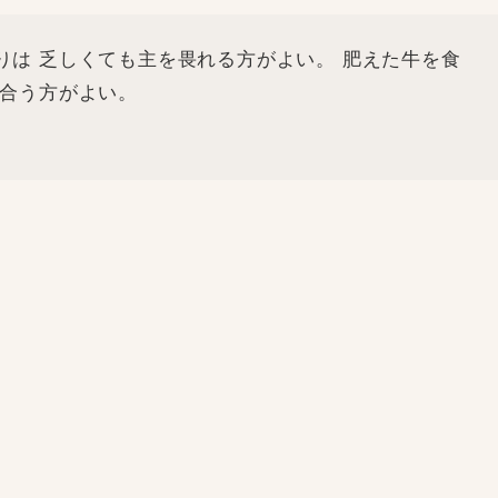
りは 乏しくても主を畏れる方がよい。 肥えた牛を食
し合う方がよい。