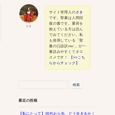
サイト管理人の
さき
です。聖書は人間回
復の書です。重荷を
さき
抱えている方は読ん
でみてください。私
も使用している「聖
書の口語訳ver.」が一
番読みやすくてオス
スメです！
【>>こち
らからチェック】
検索
最近の投稿
【私にとって】30代から先、どう生きるか｜