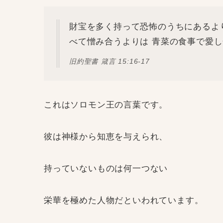
財宝を多く持って恐怖のうちにあるよ
べて憎み合うよりは 青菜の食事で愛
旧約聖書 箴言‬ ‭15‬:‭16‬-‭17
これはソロモン王の言葉です。
彼は神様から知恵を与えられ、
持っていないものは何一つない
栄華を極めた人物だといわれています。