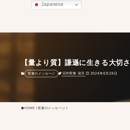
Japanese
【量より質】謙遜に生きる大切
2024年6月28日
旧約聖書
箴言
聖書のメッセージ
HOME
聖書のメッセージ