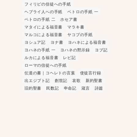
フィリピの信徒への手紙
ヘブライ人への手紙
ペトロの手紙 一
ペトロの手紙 二
ホセア書
マタイによる福音書
マラキ書
マルコによる福音書
ヤコブの手紙
ヨシュア記
ヨナ書
ヨハネによる福音書
ヨハネの手紙 一
ヨハネの黙示録
ヨブ記
ルカによる福音書
レビ記
ローマの信徒への手紙
伝道の書｜コヘレトの言葉
使徒言行録
出エジプト記
創世記
哀歌
新約聖書
旧約聖書
民数記
申命記
箴言
詩篇