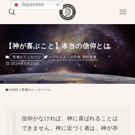
Japanese
【神が喜ぶこと】本当の信仰とは
ヘブライ人への手紙
新約聖書
聖書のメッセージ
2024年5月15日
HOME
聖書のメッセージ
信仰がなければ、神に喜ばれることは
できません。神に近づく者は、神が存