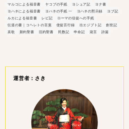
マルコによる福音書
ヤコブの手紙
ヨシュア記
ヨナ書
ヨハネによる福音書
ヨハネの手紙 一
ヨハネの黙示録
ヨブ記
ルカによる福音書
レビ記
ローマの信徒への手紙
伝道の書｜コヘレトの言葉
使徒言行録
出エジプト記
創世記
哀歌
新約聖書
旧約聖書
民数記
申命記
箴言
詩篇
運営者：さき